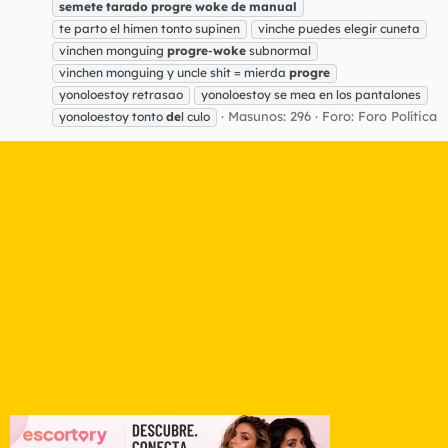
semete
tarado
progre
woke
de
manual
te parto el himen tonto supinen
vinche puedes elegir cuneta
vinchen monguing
progre
-
woke
subnormal
vinchen monguing y uncle shit = mierda
progre
yonoloestoy retrasao
yonoloestoy se mea en los pantalones
Masunos: 296
Foro:
Foro Política
yonoloestoy tonto
de
l culo