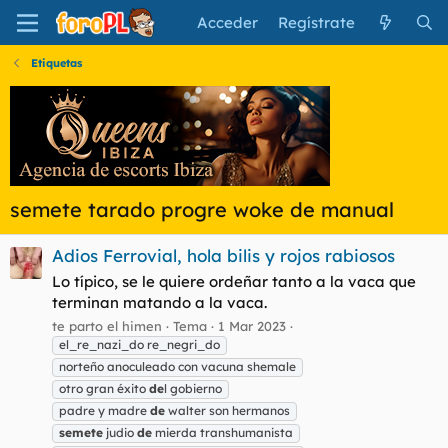
Acceder
Regístrate
Etiquetas
semete tarado progre woke de manual
Adios Ferrovial, hola bilis y rojos rabiosos
Lo típico, se le quiere ordeñar tanto a la vaca que
terminan matando a la vaca.
te parto el himen
Tema
1 Mar 2023
el_re_nazi_do re_negri_do
norteño anoculeado con vacuna shemale
otro gran éxito
de
l gobierno
padre y madre
de
walter son hermanos
semete
judio
de
mierda transhumanista