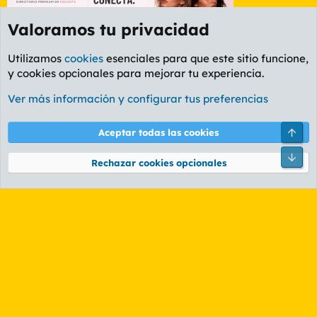
Valoramos tu privacidad
Utilizamos
cookies
esenciales para que este sitio funcione,
y cookies opcionales para mejorar tu experiencia.
Etiquetas
Ver más información y configurar tus preferencias
Cookies
PL OLDSTYLE AMARILLO
Cambiar fuente
Español (ES)
Arri
Aceptar todas las cookies
Contáctanos
Términos y reglas
Política de privacidad
Ayuda
R
Pie
S
Rechazar cookies opcionales
S
®
Community platform by XenForo
© 2010-2026 XenForo Ltd.