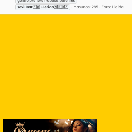
golfito prefiere trabolos potentes
Masunos: 285
Foro:
Lleida
sevilla❤️🇪🇦
>
lerida🇲🇦🇩🇿