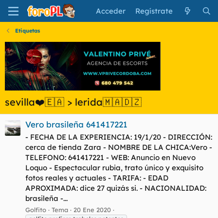
Acceder
Regístrate
Etiquetas
sevilla❤️🇪🇦 > lerida🇲🇦🇩🇿
Vero brasileña 641417221
- FECHA DE LA EXPERIENCIA: 19/1/20 - DIRECCIÓN:
cerca de tienda Zara - NOMBRE DE LA CHICA:Vero -
TELEFONO: 641417221 - WEB: Anuncio en Nuevo
Loquo - Espectacular rubia, trato único y exquisito
fotos reales y actuales - TARIFA: - EDAD
APROXIMADA: dice 27 quizás si. - NACIONALIDAD:
brasileña -...
Golfito
Tema
20 Ene 2020