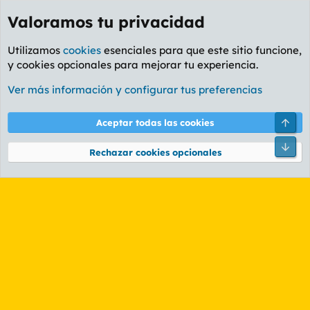
Valoramos tu privacidad
Utilizamos
cookies
esenciales para que este sitio funcione,
y cookies opcionales para mejorar tu experiencia.
Etiquetas
Ver más información y configurar tus preferencias
Cookies
PL OLDSTYLE AMARILLO
Cambiar fuente
Español (ES)
Arri
Aceptar todas las cookies
Contáctanos
Términos y reglas
Política de privacidad
Ayuda
R
Pie
S
Rechazar cookies opcionales
S
®
Community platform by XenForo
© 2010-2026 XenForo Ltd.