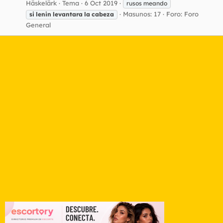
Häskelärk
Tema
6 Oct 2019
rusos meando
Masunos: 17
Foro:
Foro
si
lenin
levantara
la
cabeza
General