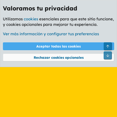
Valoramos tu privacidad
Utilizamos
cookies
esenciales para que este sitio funcione,
y cookies opcionales para mejorar tu experiencia.
Etiquetas
Ver más información y configurar tus preferencias
Cookies
PL OLDSTYLE AMARILLO
Cambiar fuente
Español (ES)
Arri
Aceptar todas las cookies
Contáctanos
Términos y reglas
Política de privacidad
Ayuda
R
Pie
S
Rechazar cookies opcionales
S
®
Community platform by XenForo
© 2010-2026 XenForo Ltd.