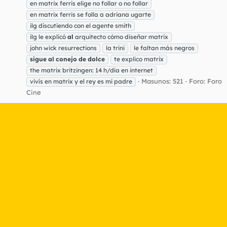
en matrix ferris elige no follar o no follar
en matrix ferris se folla a adriana ugarte
ilg discutiendo con el agente smith
ilg le explicó
al
arquitecto cómo diseñar matrix
john wick resurrections
la trini
le faltan más negros
sigue
al
conejo
de
dolce
te explico matrix
the matrix britzingen: 14 h/día en internet
Masunos: 521
Foro:
Foro
vivís en matrix y el rey es mi padre
Cine