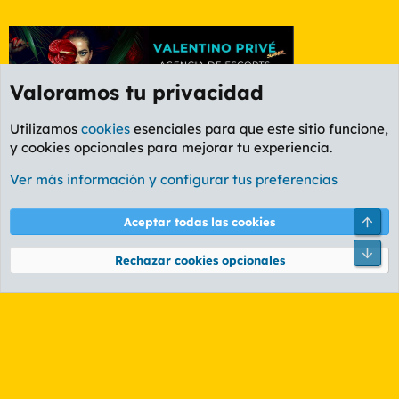
Valoramos tu privacidad
Utilizamos
cookies
esenciales para que este sitio funcione,
y cookies opcionales para mejorar tu experiencia.
Etiquetas
Ver más información y configurar tus preferencias
Cookies
PL OLDSTYLE AMARILLO
Cambiar fuente
Español (ES)
Arri
Aceptar todas las cookies
Contáctanos
Términos y reglas
Política de privacidad
Ayuda
R
Pie
S
Rechazar cookies opcionales
S
®
Community platform by XenForo
© 2010-2026 XenForo Ltd.