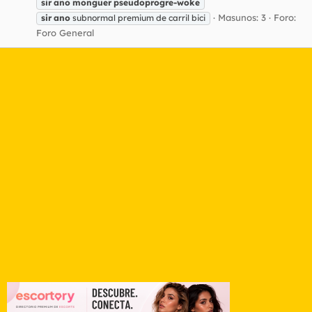
sir
ano
monguer
pseudoprogre-woke
Masunos: 3
Foro:
sir
ano
subnormal premium de carril bici
Foro General