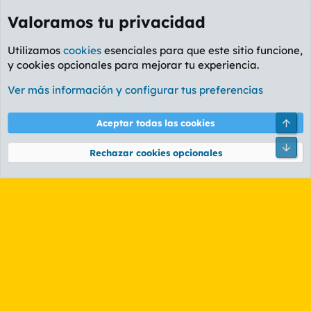
Valoramos tu privacidad
Utilizamos
cookies
esenciales para que este sitio funcione,
y cookies opcionales para mejorar tu experiencia.
Etiquetas
Ver más información y configurar tus preferencias
Cookies
PL OLDSTYLE AMARILLO
Cambiar fuente
Español (ES)
Arri
Aceptar todas las cookies
Contáctanos
Términos y reglas
Política de privacidad
Ayuda
R
Pie
S
Rechazar cookies opcionales
S
®
Community platform by XenForo
© 2010-2026 XenForo Ltd.