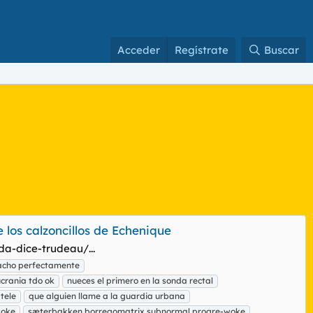
Acceder
Regístrate
Buscar
 los calzoncillos de Echenique
a-dice-trudeau/...
iacho perfectamente
crania tdo ok
nueces el primero en la sonda rectal
tele
que alguien llame a la guardia urbana
woke
sæterbakken borregomatrix subnormal progre-woke