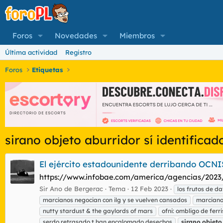
Foros
Novedades
Miembros
Última actividad
Registro
Foros
Etiquetas
sirano objeto aburridor sí identificad
El ejército estadounidente derribando OCNIS
https://www.infobae.com/america/agencias/2023/
Sir Ano de Bergerac
Tema
12 Feb 2023
los frutos de da
marcianos negocian con ilg y se vuelven cansados
marciano
nutty stardust & the gaylords of mars
ofni: ombligo de ferr
serdo retrasado t han encalomado desechos
sirano
objeto