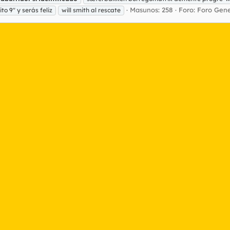
Masunos: 258
Foro:
Foro Gene
to 9" y serás feliz
will smith al rescate