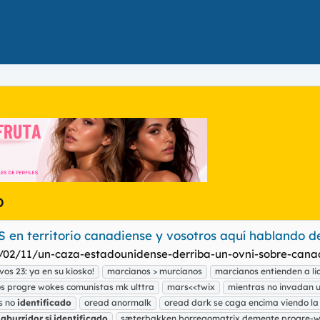
o
 en territorio canadiense y vosotros aquí hablando de
02/11/un-caza-estadounidense-derriba-un-ovni-sobre-canad
vos 23: ya en su kiosko!
marcianos > murcianos
marcianos entienden a l
s progre wokes comunistas mk ulttra
mars<<twix
mientras no invadan u
is no
identificado
oread anormalk
oread dark se caga encima viendo la 
aburridor
sí
identificado
sæterbakken borregomatrix demente progre-