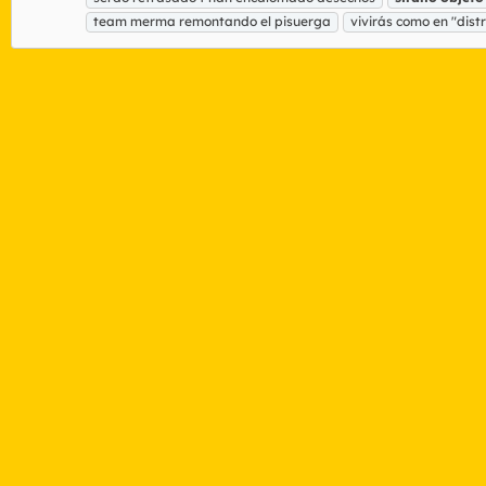
team merma remontando el pisuerga
vivirás como en "distri