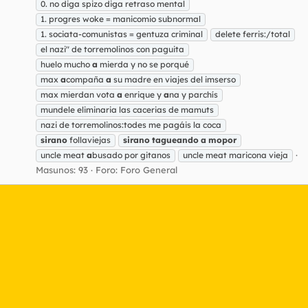
0. no diga spizo diga retraso mental
1. progres woke = manicomio subnormal
1. sociata-comunistas = gentuza criminal
delete ferris:/total
el nazi" de torremolinos con paguita
huelo mucho
a
mierda y no se porqué
max
a
compaña
a
su madre en viajes del imserso
max mierdan vota
a
enrique y
a
na y parchís
mundele eliminaria las cacerias de mamuts
nazi de torremolinos:todes me pagáis la coca
sirano
follaviejas
sirano
tagueando
a
mopor
uncle meat
a
busado por gitanos
uncle meat maricona vieja
Masunos: 93
Foro:
Foro General