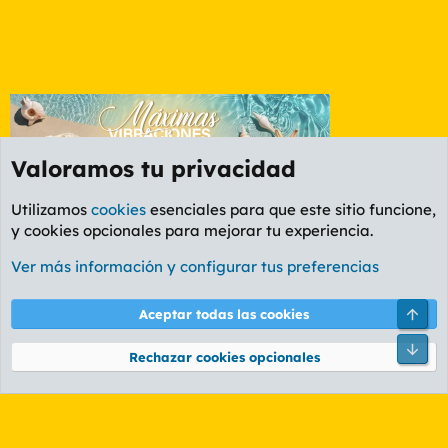
Valoramos tu privacidad
Utilizamos
cookies
esenciales para que este sitio funcione,
y cookies opcionales para mejorar tu experiencia.
Etiquetas
Ver más información y configurar tus preferencias
Cookies
PL OLDSTYLE AMARILLO
Cambiar fuente
Español (ES)
Arri
Aceptar todas las cookies
Contáctanos
Términos y reglas
Política de privacidad
Ayuda
R
Pie
S
Rechazar cookies opcionales
S
®
Community platform by XenForo
© 2010-2026 XenForo Ltd.