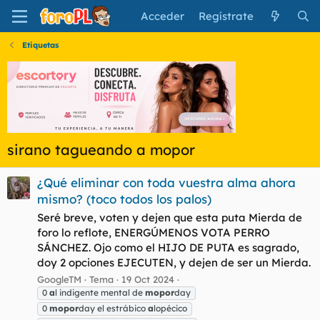
Acceder
Regístrate
Etiquetas
sirano tagueando a mopor
¿Qué eliminar con toda vuestra alma ahora
mismo? (toco todos los palos)
Seré breve, voten y dejen que esta puta Mierda de
foro lo reflote, ENERGÚMENOS VOTA PERRO
SÁNCHEZ. Ojo como el HIJO DE PUTA es sagrado,
doy 2 opciones EJECUTEN, y dejen de ser un Mierda.
GoogleTM
Tema
19 Oct 2024
0
a
l indigente mental de
mopor
day
0
mopor
day el estrábico
a
lopécico