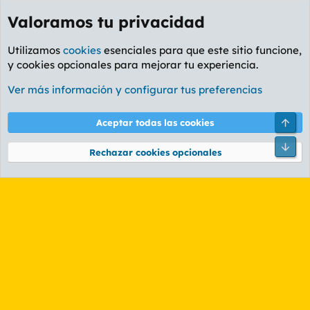
Valoramos tu privacidad
Utilizamos
cookies
esenciales para que este sitio funcione,
y cookies opcionales para mejorar tu experiencia.
Etiquetas
Ver más información y configurar tus preferencias
Cookies
PL OLDSTYLE AMARILLO
Cambiar fuente
Español (ES)
Arri
Aceptar todas las cookies
Contáctanos
Términos y reglas
Política de privacidad
Ayuda
R
Pie
S
Rechazar cookies opcionales
S
®
Community platform by XenForo
© 2010-2026 XenForo Ltd.