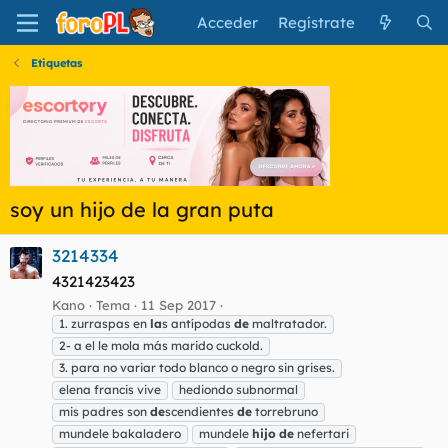
Acceder
Regístrate
Etiquetas
soy un hijo de la gran puta
3214334
4321423423
Kano
Tema
11 Sep 2017
1. zurraspas en
la
s antípodas
de
maltratador.
2- a el le mola más marido cuckold.
3. para no variar todo blanco o negro sin grises.
elena francis vive
hediondo subnormal
mis padres son
de
scendientes
de
torrebruno
mundele bakaladero
mundele
hijo
de
nefertari