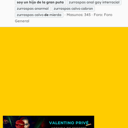
soy
un
hijo
de
la
gran
puta
zurraspas anal gay interracial
zurraspas anormal
zurraspas calvo cabron
Masunos: 345
Foro:
Foro
zurraspas calvo
de
mierda
General