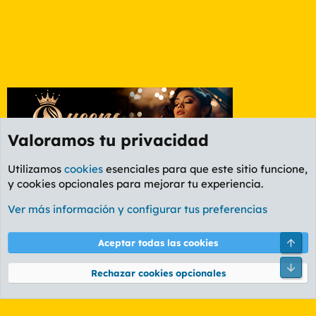
Valoramos tu privacidad
Utilizamos
cookies
esenciales para que este sitio funcione,
y cookies opcionales para mejorar tu experiencia.
Etiquetas
Ver más información y configurar tus preferencias
Cookies
PL OLDSTYLE AMARILLO
Cambiar fuente
Español (ES)
Arri
Aceptar todas las cookies
Contáctanos
Términos y reglas
Política de privacidad
Ayuda
R
Pie
S
Rechazar cookies opcionales
S
®
Community platform by XenForo
© 2010-2026 XenForo Ltd.