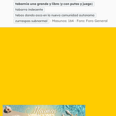
tabarnia
una
grande
y
libre
(
y
con
putas
y
juego
)
tabarra indecente
tebas dando asco en la nueva comunidad autonoma
Masunos: 164
Foro:
Foro General
zurraspas subnormal