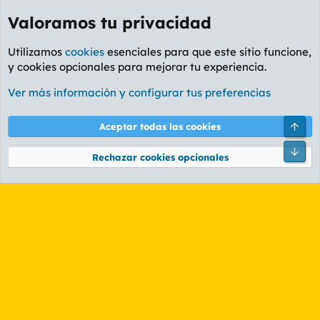
Valoramos tu privacidad
Utilizamos
cookies
esenciales para que este sitio funcione,
y cookies opcionales para mejorar tu experiencia.
Etiquetas
Ver más información y configurar tus preferencias
Cookies
PL OLDSTYLE AMARILLO
Cambiar fuente
Español (ES)
Arri
Aceptar todas las cookies
Contáctanos
Términos y reglas
Política de privacidad
Ayuda
R
Pie
S
Rechazar cookies opcionales
S
®
Community platform by XenForo
© 2010-2026 XenForo Ltd.