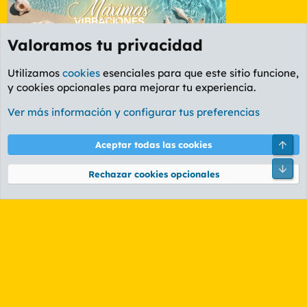
Valoramos tu privacidad
Utilizamos
cookies
esenciales para que este sitio funcione,
y cookies opcionales para mejorar tu experiencia.
Etiquetas
Ver más información y configurar tus preferencias
Cookies
PL OLDSTYLE AMARILLO
Cambiar fuente
Español (ES)
Arri
Aceptar todas las cookies
Contáctanos
Términos y reglas
Política de privacidad
Ayuda
R
Pie
S
Rechazar cookies opcionales
S
®
Community platform by XenForo
© 2010-2026 XenForo Ltd.