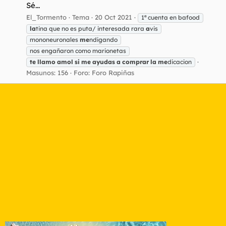
Sé...
El_Tormento
Tema
20 Oct 2021
1ª cuenta en bafood
la
tina que no es puta/ interesada rara
a
vis
mononeuronales
me
ndigando
nos engañaron como marionetas
te
llamo
amol
si
me
ayudas
a
comprar
la
me
dicacion
Masunos: 156
Foro:
Foro Rapiñas