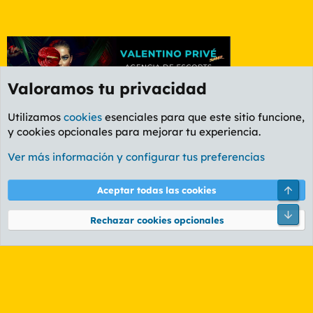
Valoramos tu privacidad
Utilizamos
cookies
esenciales para que este sitio funcione,
y cookies opcionales para mejorar tu experiencia.
Etiquetas
Ver más información y configurar tus preferencias
Cookies
PL OLDSTYLE AMARILLO
Cambiar fuente
Español (ES)
Arri
Aceptar todas las cookies
Contáctanos
Términos y reglas
Política de privacidad
Ayuda
R
Pie
S
Rechazar cookies opcionales
S
®
Community platform by XenForo
© 2010-2026 XenForo Ltd.