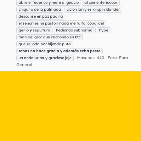
abre el federico
y
mete a ignacio
al cementerioooor
chiquito de la palmada
ciclon larry es krispin klander
descanse en paz padilla
el señorl es mi pastorl nada me falta ¡cobarde!
genio
y
sepultura
hediondo subnormal
hype
mah peligror que cachondo en kfc
que se joda por hijonde puta
tebas
no
hace
gracia
y
además
echa
peste
Masunos: 440
Foro:
Foro
un andaluz muy gracioso jeje
General