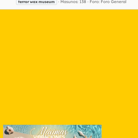
Masunos: 138
Foro:
Foro General
terror
wax
museum