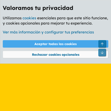
Valoramos tu privacidad
Utilizamos
cookies
esenciales para que este sitio funcione,
y cookies opcionales para mejorar tu experiencia.
Etiquetas
Ver más información y configurar tus preferencias
Cookies
PL OLDSTYLE AMARILLO
Cambiar fuente
Español (ES)
Arri
Aceptar todas las cookies
Contáctanos
Términos y reglas
Política de privacidad
Ayuda
R
Pie
S
Rechazar cookies opcionales
S
®
Community platform by XenForo
© 2010-2026 XenForo Ltd.