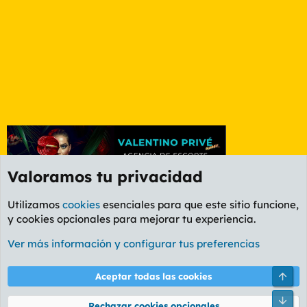
Valoramos tu privacidad
Utilizamos
cookies
esenciales para que este sitio funcione,
y cookies opcionales para mejorar tu experiencia.
Etiquetas
Ver más información y configurar tus preferencias
Cookies
PL OLDSTYLE AMARILLO
Cambiar fuente
Español (ES)
Arri
Aceptar todas las cookies
Contáctanos
Términos y reglas
Política de privacidad
Ayuda
R
Pie
S
Rechazar cookies opcionales