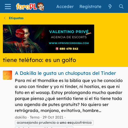
Acceder
Regístrate
Etiquetas
tiene teléfono: es un golfo
A Dakilla le gusta un chuloputas del Tinder
Para mí el thorndike es la biblia que yo he conocido
a uno con tinder y yo ni tinder, ni hostias, es que ni
foto en el wasap. Estoy prolongando mucho quedar
porque pienso ¿qué sentido tiene si el tío tiene toda
una agenda de putes gratuits? No quiero ser
retrógrada, monjona, evitativa, hombre...
dakilla
Tema
29 Oct 2021
aconsejando prudencia a
un
a
es
quizofrénica