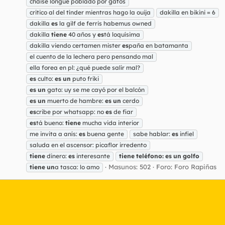
chaise longue poblado por gatos
critico al del tínder mientras hago la ouija
dakilla en bikini = 6
dakilla
es
la gilf de ferris habemus owned
dakilla
tiene
40 años y
es
tá loquísima
dakilla viendo certamen mister
es
paña en batamanta
el cuento de la lechera pero pensando mal
ella forea en pl: ¿qué puede salir mal?
es
culto:
es
un
puto friki
es
un
gato: uy se me cayó por el balcón
es
un
muerto de hambre:
es
un
cerdo
es
cribe por whatsapp: no
es
de fiar
es
tá bueno:
tiene
mucha vida interior
me invita a anís:
es
buena gente
sabe hablar:
es
infiel
saluda en el ascensor: picaflor irredento
tiene
dinero:
es
interesante
tiene
teléfono:
es
un
golfo
Masunos: 502
Foro:
Foro Rapiñas
tiene
un
a tasca: lo amo