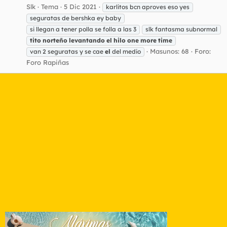
Slk
Tema
5 Dic 2021
karlitos bcn aproves eso yes
seguratas de bershka ey baby
si llegan a tener polla se folla a las 3
slk fantasma subnormal
tito
norteño
levantando
el
hilo
one
more
time
Masunos: 68
Foro:
van 2 seguratas y se cae
el
del medio
Foro Rapiñas