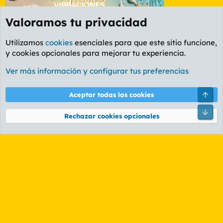
Valoramos tu privacidad
Utilizamos
cookies
esenciales para que este sitio funcione,
y cookies opcionales para mejorar tu experiencia.
Etiquetas
Ver más información y configurar tus preferencias
Cookies
PL OLDSTYLE AMARILLO
Cambiar fuente
Español (ES)
Arri
Aceptar todas las cookies
Contáctanos
Términos y reglas
Política de privacidad
Ayuda
R
Pie
S
Rechazar cookies opcionales
S
®
Community platform by XenForo
© 2010-2026 XenForo Ltd.