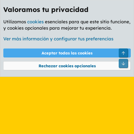
Valoramos tu privacidad
Utilizamos
cookies
esenciales para que este sitio funcione,
y cookies opcionales para mejorar tu experiencia.
Etiquetas
Ver más información y configurar tus preferencias
Cookies
PL OLDSTYLE AMARILLO
Cambiar fuente
Español (ES)
Arri
Aceptar todas las cookies
Contáctanos
Términos y reglas
Política de privacidad
Ayuda
R
Pie
S
Rechazar cookies opcionales
S
®
Community platform by XenForo
© 2010-2026 XenForo Ltd.