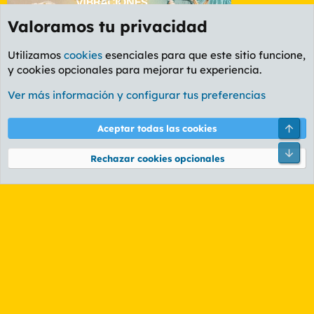
Valoramos tu privacidad
Utilizamos
cookies
esenciales para que este sitio funcione,
y cookies opcionales para mejorar tu experiencia.
Etiquetas
Ver más información y configurar tus preferencias
Cookies
PL OLDSTYLE AMARILLO
Cambiar fuente
Español (ES)
Arri
Aceptar todas las cookies
Contáctanos
Términos y reglas
Política de privacidad
Ayuda
R
Pie
S
Rechazar cookies opcionales
S
®
Community platform by XenForo
© 2010-2026 XenForo Ltd.