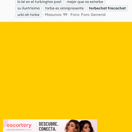
lo leí en el turbington post
mejor que no estorbe
su ilustrísima
torbe es omnipresente
torbechat
fracachat
Masunos: 99
Foro:
Foro General
urbi eh torbe