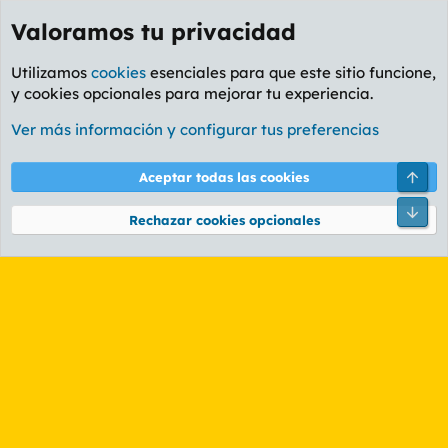
Valoramos tu privacidad
Utilizamos
cookies
esenciales para que este sitio funcione,
y cookies opcionales para mejorar tu experiencia.
Etiquetas
Ver más información y configurar tus preferencias
Cookies
PL OLDSTYLE AMARILLO
Cambiar fuente
Español (ES)
Arri
Aceptar todas las cookies
Contáctanos
Términos y reglas
Política de privacidad
Ayuda
R
Pie
S
Rechazar cookies opcionales
S
®
Community platform by XenForo
© 2010-2026 XenForo Ltd.