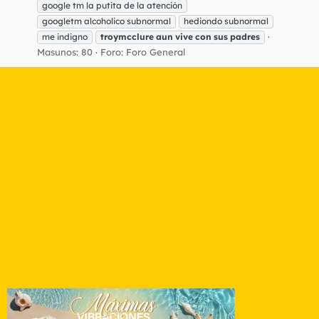
google tm la putita de la atención
googletm alcoholico subnormal
hediondo subnormal
me indigno
troymcclure
aun
vive
con
sus
padres
Masunos: 80
Foro:
Foro General