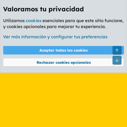
Valoramos tu privacidad
Utilizamos
cookies
esenciales para que este sitio funcione,
y cookies opcionales para mejorar tu experiencia.
Etiquetas
Ver más información y configurar tus preferencias
Cookies
PL OLDSTYLE AMARILLO
Cambiar fuente
Español (ES)
Arri
Aceptar todas las cookies
Contáctanos
Términos y reglas
Política de privacidad
Ayuda
R
Pie
S
Rechazar cookies opcionales
S
®
Community platform by XenForo
© 2010-2026 XenForo Ltd.