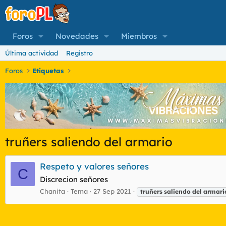
Foros
Novedades
Miembros
Última actividad
Registro
Foros
Etiquetas
truñers saliendo del armario
Respeto y valores señores
C
Discrecion señores
Chanita
Tema
27 Sep 2021
truñers
saliendo
del
armari