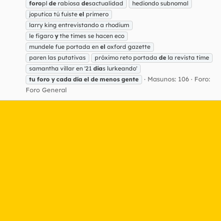
foro
pl
de
rabiosa
de
sactualidad
hediondo subnomal
joputica tú fuiste
el
primero
larry king entrevistando a rhodium
le figaro
y
the times se hacen eco
mundele fue portada en
el
oxford gazette
paren las putativas
próximo reto portada
de
la revista time
samantha villar en '21
día
s lurkeando'
Masunos: 106
Foro:
tu
foro
y
cada
día
el
de
menos
gente
Foro General