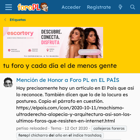
Acceder
Regístrate
Etiquetas
tu foro y cada día el de menos gente
Mención de Honor a Foro PL en EL PAÍS
Hoy precisamente hay un artículo en El País que así
lo reconoce. También dicen que lo de la locura es
postureo. Copio el párrafo en cuestión.
https://elpais.com/icon/2020-10-11/machismo-
ultraderecha-alopecia-y-arquitectura-asi-son-los-
ultimos-foros-que-resisten-en-internet.html
petiso reloaded
Tema
12 Oct 2020
callejeros foreros
foro
pl chicharro
de
l año en
el
índice trashdaq