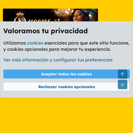
Valoramos tu privacidad
Utilizamos
cookies
esenciales para que este sitio funcione,
y cookies opcionales para mejorar tu experiencia.
Etiquetas
Ver más información y configurar tus preferencias
Cookies
PL OLDSTYLE AMARILLO
Cambiar fuente
Español (ES)
Arri
Aceptar todas las cookies
Contáctanos
Términos y reglas
Política de privacidad
Ayuda
R
Pie
S
Rechazar cookies opcionales
S
®
Community platform by XenForo
© 2010-2026 XenForo Ltd.