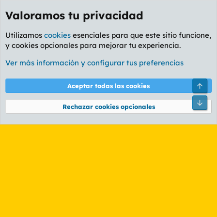
Valoramos tu privacidad
Utilizamos
cookies
esenciales para que este sitio funcione,
y cookies opcionales para mejorar tu experiencia.
Etiquetas
Ver más información y configurar tus preferencias
Cookies
PL OLDSTYLE AMARILLO
Cambiar fuente
Español (ES)
Arri
Aceptar todas las cookies
Contáctanos
Términos y reglas
Política de privacidad
Ayuda
R
Pie
S
Rechazar cookies opcionales
S
®
Community platform by XenForo
© 2010-2026 XenForo Ltd.