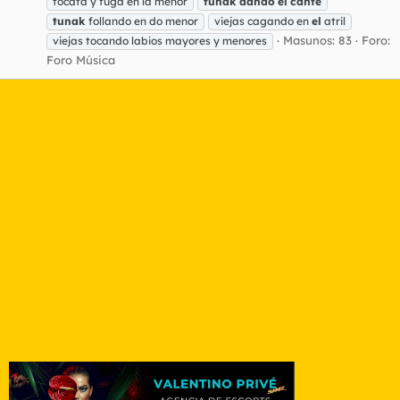
tocata y fuga en la menor
tunak
dando
el
cante
tunak
follando en do menor
viejas cagando en
el
atril
Masunos: 83
Foro:
viejas tocando labios mayores y menores
Foro Música