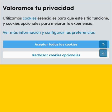
Valoramos tu privacidad
Utilizamos
cookies
esenciales para que este sitio funcione,
y cookies opcionales para mejorar tu experiencia.
Etiquetas
Ver más información y configurar tus preferencias
Cookies
PL OLDSTYLE AMARILLO
Cambiar fuente
Español (ES)
Arri
Aceptar todas las cookies
Contáctanos
Términos y reglas
Política de privacidad
Ayuda
R
Pie
S
Rechazar cookies opcionales
S
®
Community platform by XenForo
© 2010-2026 XenForo Ltd.