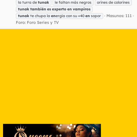
la turra de
tunak
le faltan más negros
orines de colorines
tunak
también
es
experto
en
vampiros
Masunos: 111
tunak
te chupa la
en
ergía con su +40
en
sopor
Foro:
Foro Series y TV