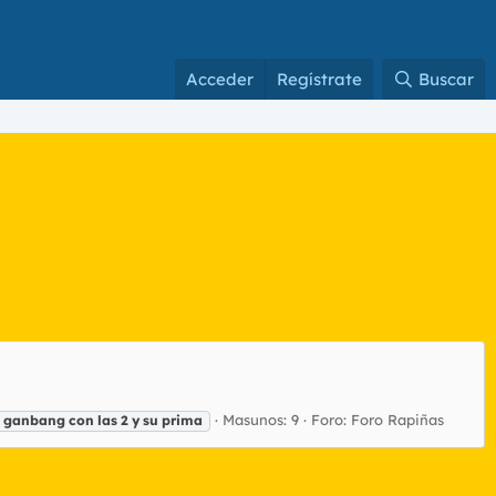
Acceder
Regístrate
Buscar
Masunos: 9
Foro:
Foro Rapiñas
ganbang
con
las
2
y
su
prima