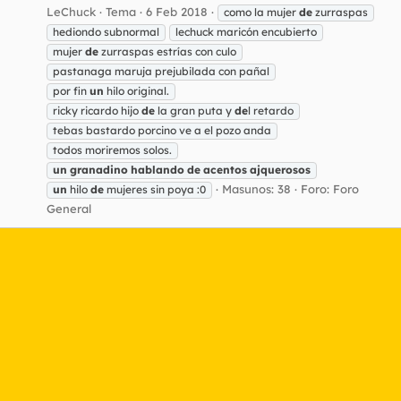
LeChuck
Tema
6 Feb 2018
como la mujer
de
zurraspas
hediondo subnormal
lechuck maricón encubierto
mujer
de
zurraspas estrías con culo
pastanaga maruja prejubilada con pañal
por fin
un
hilo original.
ricky ricardo hijo
de
la gran puta y
de
l retardo
tebas bastardo porcino ve a el pozo anda
todos moriremos solos.
un
granadino
hablando
de
acentos
ajquerosos
Masunos: 38
Foro:
Foro
un
hilo
de
mujeres sin poya :0
General