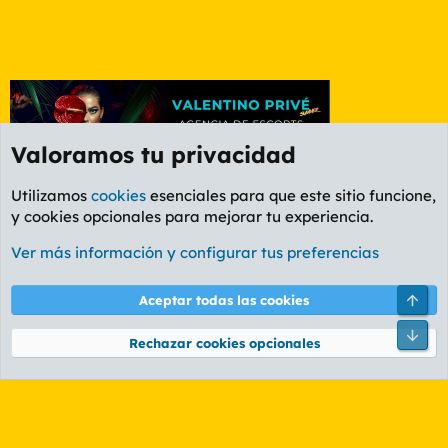
Valoramos tu privacidad
Utilizamos
cookies
esenciales para que este sitio funcione,
y cookies opcionales para mejorar tu experiencia.
Etiquetas
Ver más información y configurar tus preferencias
Cookies
PL OLDSTYLE AMARILLO
Cambiar fuente
Español (ES)
Arri
Aceptar todas las cookies
Contáctanos
Términos y reglas
Política de privacidad
Ayuda
R
Pie
S
Rechazar cookies opcionales
S
®
Community platform by XenForo
© 2010-2026 XenForo Ltd.