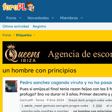
Foros
Novedades
Miembros
Última actividad
Registro
Foros
Etiquetas
un hombre con principios
Pedro sanchez cagando viruta y no ha pasa
Pues si amijos.al final tenia razon feijoo con las 
profugo? 3no va durar ni 3 años. Primer decreto y p
liachu69
Tema
9 Ene 2024
0read dark progre woke wok
1.
un
cle_meat gentuza corrupta progre-woke
2. jijijiji
el 
pinocho pide royalties a sanchez
un
hombre
con
principio