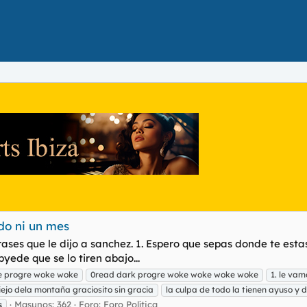
do ni un mes
3 frases que le dijo a sanchez. 1. Espero que sepas donde te e
yede que se lo tiren abajo...
e progre woke woke
0read dark progre woke woke woke woke
1. le va
viejo dela montaña graciosito sin gracia
la culpa de todo la tienen ayuso y
Masunos: 362
Foro:
Foro Política
s