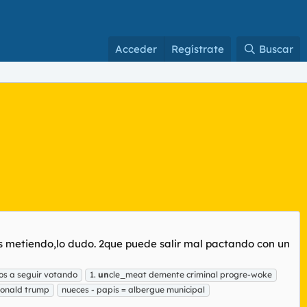
Acceder
Regístrate
Buscar
stas metiendo,lo dudo. 2que puede salir mal pactando con un
mos a seguir votando
1.
un
cle_meat demente criminal progre-woke
 donald trump
nueces - papis = albergue municipal