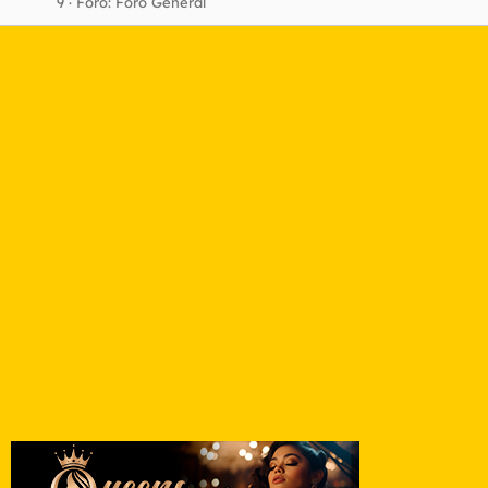
9
Foro:
Foro General