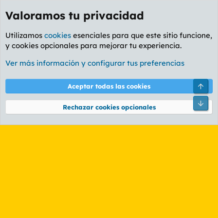
Valoramos tu privacidad
Utilizamos
cookies
esenciales para que este sitio funcione,
y cookies opcionales para mejorar tu experiencia.
Etiquetas
Ver más información y configurar tus preferencias
Cookies
PL OLDSTYLE AMARILLO
Cambiar fuente
Español (ES)
Arri
Aceptar todas las cookies
Contáctanos
Términos y reglas
Política de privacidad
Ayuda
R
Pie
S
Rechazar cookies opcionales
S
®
Community platform by XenForo
© 2010-2026 XenForo Ltd.