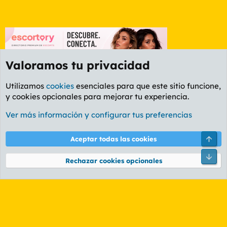
Valoramos tu privacidad
Utilizamos
cookies
esenciales para que este sitio funcione,
y cookies opcionales para mejorar tu experiencia.
Etiquetas
Ver más información y configurar tus preferencias
Cookies
PL OLDSTYLE AMARILLO
Cambiar fuente
Español (ES)
Arri
Aceptar todas las cookies
Contáctanos
Términos y reglas
Política de privacidad
Ayuda
R
Pie
S
Rechazar cookies opcionales
S
®
Community platform by XenForo
© 2010-2026 XenForo Ltd.