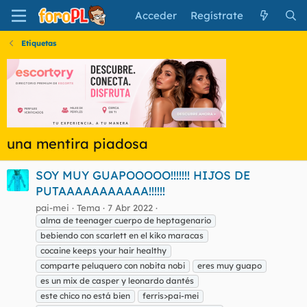
Acceder
Regístrate
Etiquetas
una mentira piadosa
SOY MUY GUAPOOOOO!!!!!!! HIJOS DE
PUTAAAAAAAAAAA!!!!!!
pai-mei
Tema
7 Abr 2022
alma de teenager cuerpo de heptagenario
bebiendo con scarlett en el kiko maracas
cocaine keeps your hair healthy
comparte peluquero con nobita nobi
eres muy guapo
es un mix de casper y leonardo dantés
este chico no está bien
ferris>pai-mei