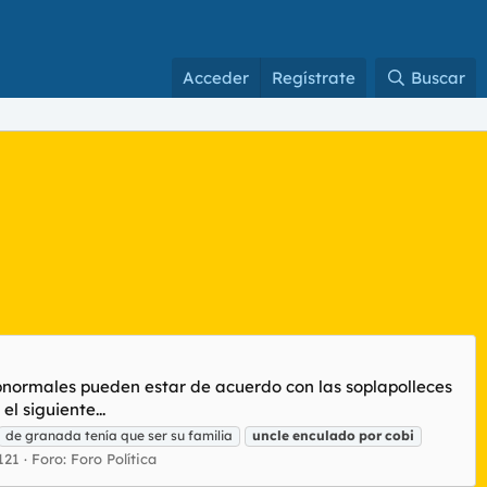
Acceder
Regístrate
Buscar
subnormales pueden estar de acuerdo con las soplapolleces
l siguiente...
de granada tenía que ser su familia
uncle
enculado
por
cobi
121
Foro:
Foro Política