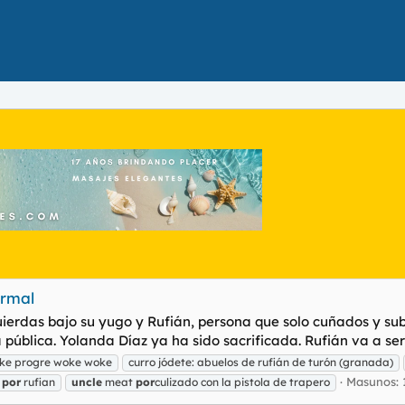
ormal
zquierdas bajo su yugo y Rufián, persona que solo cuñados y 
pública. Yolanda Díaz ya ha sido sacrificada. Rufián va a ser e
ke progre woke woke
curro jódete: abuelos de rufián de turón (granada)
Masunos: 
por
rufian
uncle
meat
por
culizado con la pistola de trapero