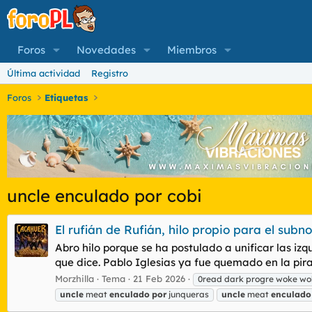
Foros
Novedades
Miembros
Última actividad
Registro
Foros
Etiquetas
uncle enculado por cobi
El rufián de Rufián, hilo propio para el subn
Abro hilo porque se ha postulado a unificar las i
que dice. Pablo Iglesias ya fue quemado en la pira 
Morzhilla
Tema
21 Feb 2026
0read dark progre woke wo
uncle
meat
enculado
por
junqueras
uncle
meat
enculado