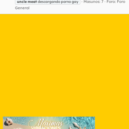
Masunos: 7
Foro:
Foro
uncle
meat
descargando porno gay
General