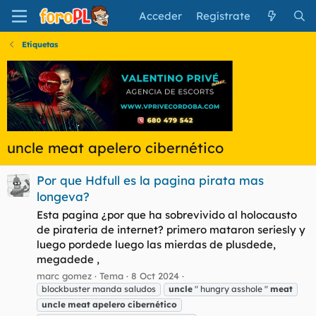
Acceder
Regístrate
Etiquetas
uncle meat apelero cibernético
Por que Hdfull es la pagina pirata mas
longeva?
Esta pagina ¿por que ha sobrevivido al holocausto
de pirateria de internet? primero mataron seriesly y
luego pordede luego las mierdas de plusdede,
megadede ,
marc gomez
Tema
8 Oct 2024
blockbuster manda saludos
uncle
" hungry asshole "
meat
uncle
meat
apelero
cibernético