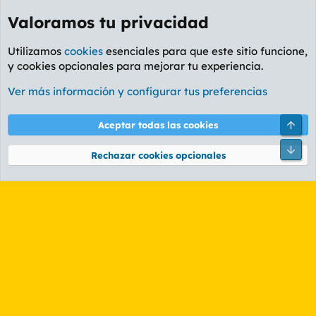
Valoramos tu privacidad
Utilizamos
cookies
esenciales para que este sitio funcione,
y cookies opcionales para mejorar tu experiencia.
Etiquetas
Ver más información y configurar tus preferencias
Cookies
PL OLDSTYLE AMARILLO
Cambiar fuente
Español (ES)
Arri
Aceptar todas las cookies
Contáctanos
Términos y reglas
Política de privacidad
Ayuda
R
Pie
S
Rechazar cookies opcionales
S
®
Community platform by XenForo
© 2010-2026 XenForo Ltd.