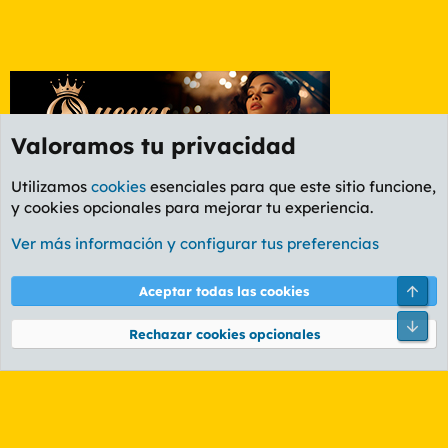
Valoramos tu privacidad
Utilizamos
cookies
esenciales para que este sitio funcione,
y cookies opcionales para mejorar tu experiencia.
Etiquetas
Ver más información y configurar tus preferencias
Cookies
PL OLDSTYLE AMARILLO
Cambiar fuente
Español (ES)
Arri
Aceptar todas las cookies
Contáctanos
Términos y reglas
Política de privacidad
Ayuda
R
Pie
S
Rechazar cookies opcionales
S
®
Community platform by XenForo
© 2010-2026 XenForo Ltd.