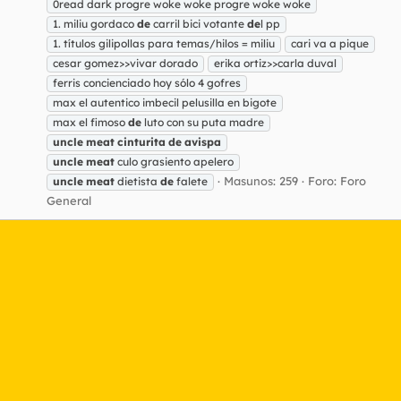
0read dark progre woke woke progre woke woke
1. miliu gordaco
de
carril bici votante
de
l pp
1. títulos gilipollas para temas/hilos = miliu
cari va a pique
cesar gomez>>vivar dorado
erika ortiz>>carla duval
ferris concienciado hoy sólo 4 gofres
max el autentico imbecil pelusilla en bigote
max el fimoso
de
luto con su puta madre
uncle
meat
cinturita
de
avispa
uncle
meat
culo grasiento apelero
Masunos: 259
Foro:
Foro
uncle
meat
dietista
de
falete
General