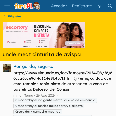
Acceder
Regístrate
Etiquetas
uncle meat cinturita de avispa
Por gorda, seguro.
https://www.elmundo.es/loc/famosos/2024/08/26/6
6cca60ce9cf4a114e8b457f.html @Ferris, cuidao que
esta también tenía pinta de arrasar en la zona de
pastelitos Dulcesol del Consum.
miliu
Tema
26 Ago 2024
0 moporday el indigente mental que va
de
eminencia
0 moporday el tontico
de
l babero y el silbato
0read dark camacha meando