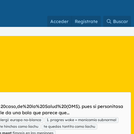
Acceder
Regístrate
Buscar
0caso,de%20la%20Salud%20(OMS). pues si personitasa
 le da una bola que parece que...
alergi: europa no-blanca
1. progres woke = manicomio subnormal
te hinchas como liachu
te quedas tontito como liachu
e
meat
fimosis en las meninges