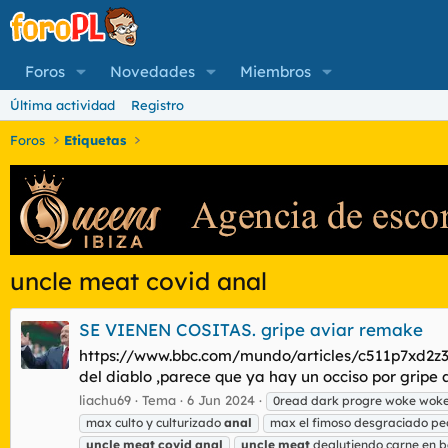
Foros
Novedades
Miembros
Última actividad
Registro
Foros
Etiquetas
uncle meat covid anal
SE VIENEN COSITAS. gripe aviar remake
https://www.bbc.com/mundo/articles/c511p7xd2
del diablo ,parece que ya hay un occiso por gripe a
liachu69
Tema
6 Jun 2024
0read dark progre woke wok
max culto y culturizado
anal
max el fimoso desgraciado peo
uncle
meat
covid
anal
uncle
meat
deglutiendo carne en b