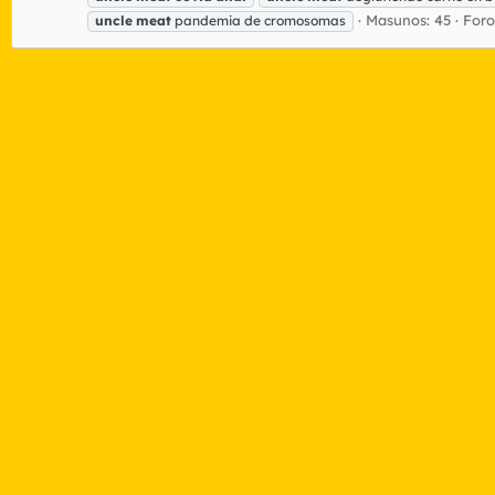
Masunos: 45
Foro
uncle
meat
pandemia de cromosomas