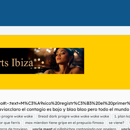
z3o#:~:text=M%C3%A9xico%20registr%C3%B3%20el%20primer%2
viar.claro el contagio es bajo y blao blao pero todo el mundo
e progre woke woke
0read dark progre woke woke woke woke
1. plan k
r que ferris
max mierdan tiene gripe en el prepucio fimoso
se viene?
arra de travieso
uncle
meat
el pillabichos contagiado por apelero
uncl