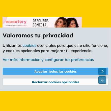
Valoramos tu privacidad
Utilizamos
cookies
esenciales para que este sitio funcione,
y cookies opcionales para mejorar tu experiencia.
Etiquetas
Ver más información y configurar tus preferencias
Cookies
PL OLDSTYLE AMARILLO
Cambiar fuente
Español (ES)
Arri
Aceptar todas las cookies
Contáctanos
Términos y reglas
Política de privacidad
Ayuda
R
Pie
S
Rechazar cookies opcionales
S
®
Community platform by XenForo
© 2010-2026 XenForo Ltd.