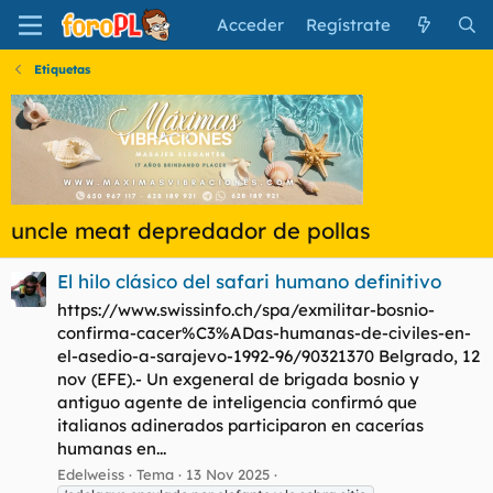
Acceder
Regístrate
Etiquetas
uncle meat depredador de pollas
El hilo clásico del safari humano definitivo
https://www.swissinfo.ch/spa/exmilitar-bosnio-
confirma-cacer%C3%ADas-humanas-de-civiles-en-
el-asedio-a-sarajevo-1992-96/90321370 Belgrado, 12
nov (EFE).- Un exgeneral de brigada bosnio y
antiguo agente de inteligencia confirmó que
italianos adinerados participaron en cacerías
humanas en...
Edelweiss
Tema
13 Nov 2025