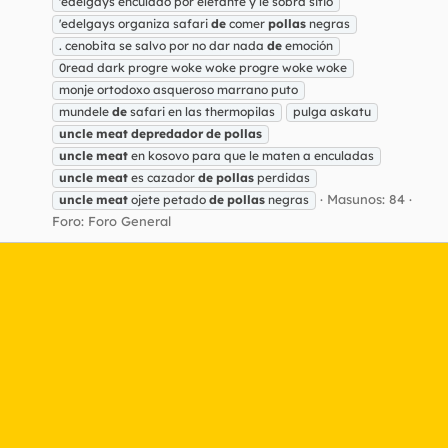
'edelgays enculado por elefante y le sobra sitio
'edelgays organiza safari
de
comer
pollas
negras
. cenobita se salvo por no dar nada
de
emoción
0read dark progre woke woke progre woke woke
monje ortodoxo asqueroso marrano puto
mundele
de
safari en las thermopilas
pulga askatu
uncle
meat
depredador
de
pollas
uncle
meat
en kosovo para que le maten a enculadas
uncle
meat
es cazador
de
pollas
perdidas
Masunos: 84
uncle
meat
ojete petado
de
pollas
negras
Foro:
Foro General