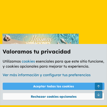
Valoramos tu privacidad
Utilizamos
cookies
esenciales para que este sitio funcione,
y cookies opcionales para mejorar tu experiencia.
Etiquetas
Ver más información y configurar tus preferencias
Cookies
PL OLDSTYLE AMARILLO
Cambiar fuente
Español (ES)
Arri
Aceptar todas las cookies
Contáctanos
Términos y reglas
Política de privacidad
Ayuda
R
Pie
S
Rechazar cookies opcionales
S
®
Community platform by XenForo
© 2010-2026 XenForo Ltd.