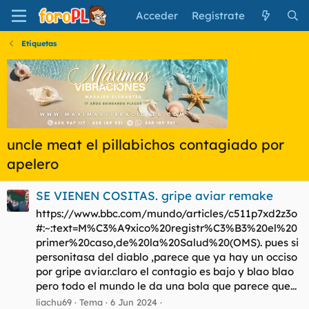
Acceder
Regístrate
Etiquetas
uncle meat el pillabichos contagiado por
apelero
SE VIENEN COSITAS. gripe aviar remake
https://www.bbc.com/mundo/articles/c511p7xd2z3o
#:~:text=M%C3%A9xico%20registr%C3%B3%20el%20
primer%20caso,de%20la%20Salud%20(OMS). pues si
personitasa del diablo ,parece que ya hay un occiso
por gripe aviar.claro el contagio es bajo y blao blao
pero todo el mundo le da una bola que parece que...
liachu69
Tema
6 Jun 2024