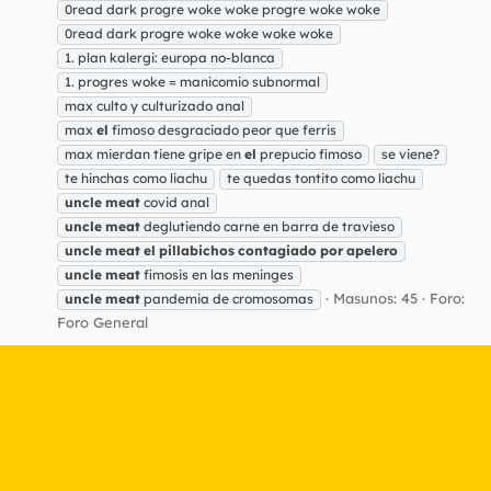
0read dark progre woke woke progre woke woke
0read dark progre woke woke woke woke
1. plan kalergi: europa no-blanca
1. progres woke = manicomio subnormal
max culto y culturizado anal
max
el
fimoso desgraciado peor que ferris
max mierdan tiene gripe en
el
prepucio fimoso
se viene?
te hinchas como liachu
te quedas tontito como liachu
uncle
meat
covid anal
uncle
meat
deglutiendo carne en barra de travieso
uncle
meat
el
pillabichos
contagiado
por
apelero
uncle
meat
fimosis en las meninges
Masunos: 45
Foro:
uncle
meat
pandemia de cromosomas
Foro General