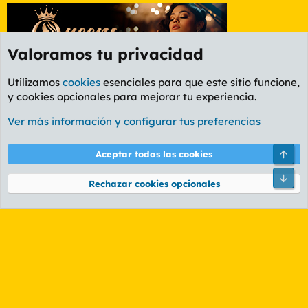
Valoramos tu privacidad
Utilizamos
cookies
esenciales para que este sitio funcione,
y cookies opcionales para mejorar tu experiencia.
Etiquetas
Ver más información y configurar tus preferencias
Cookies
PL OLDSTYLE AMARILLO
Cambiar fuente
Español (ES)
Arri
Aceptar todas las cookies
Contáctanos
Términos y reglas
Política de privacidad
Ayuda
R
Pie
S
Rechazar cookies opcionales
S
®
Community platform by XenForo
© 2010-2026 XenForo Ltd.