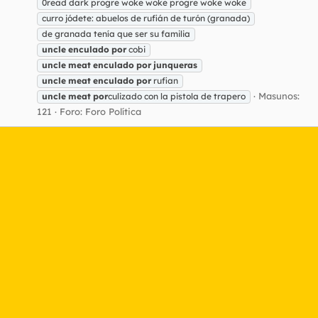
0read dark progre woke woke progre woke woke
curro jódete: abuelos de rufián de turón (granada)
de granada tenía que ser su familia
uncle
enculado
por
cobi
uncle
meat
enculado
por
junqueras
uncle
meat
enculado
por
rufian
Masunos:
uncle
meat
por
culizado con la pistola de trapero
121
Foro:
Foro Política