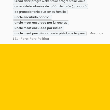
0read dark progre woke woke progre woke woke
curro jódete: abuelos de rufián de turón (granada)
de granada tenía que ser su familia
uncle
enculado
por
cobi
uncle
meat
enculado
por
junqueras
uncle
meat
enculado
por
rufian
Masunos:
uncle
meat
por
culizado con la pistola de trapero
121
Foro:
Foro Política