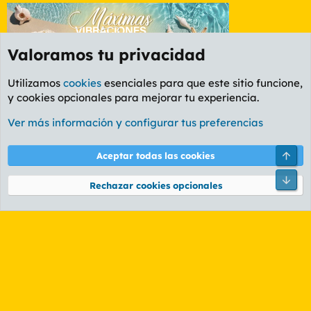
Valoramos tu privacidad
Utilizamos
cookies
esenciales para que este sitio funcione,
y cookies opcionales para mejorar tu experiencia.
Etiquetas
Ver más información y configurar tus preferencias
Cookies
PL OLDSTYLE AMARILLO
Cambiar fuente
Español (ES)
Arri
Aceptar todas las cookies
Contáctanos
Términos y reglas
Política de privacidad
Ayuda
R
Pie
S
Rechazar cookies opcionales
S
®
Community platform by XenForo
© 2010-2026 XenForo Ltd.