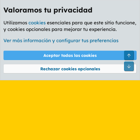
Valoramos tu privacidad
Utilizamos
cookies
esenciales para que este sitio funcione,
y cookies opcionales para mejorar tu experiencia.
Etiquetas
Ver más información y configurar tus preferencias
Cookies
PL OLDSTYLE AMARILLO
Cambiar fuente
Español (ES)
Arri
Aceptar todas las cookies
Contáctanos
Términos y reglas
Política de privacidad
Ayuda
R
Pie
S
Rechazar cookies opcionales
S
®
Community platform by XenForo
© 2010-2026 XenForo Ltd.