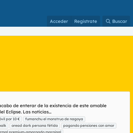
Acceder
Regístrate
Buscar
acabo de enterar de la existencia de este amable
 Eclipse. Las noticias...
vil por 10 €
fumanchu el monstruo de nagoya
malk
oread dark persona fétida
pagando pensiones con amor
ormal premium-amargado marginal