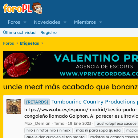
Foros
Novedades
Miembros
Última actividad
Registro
Foros
Etiquetas
uncle meat más acabado que bonan
Tambourine Country Productions p
[RETARDS]
https://www.abc.es/espana/madrid/bestia-parla-te
congoleño llamado Galphon. Al parecer es ultraviole
Max_Demian
Tema
18 Ene 2023
australopiteco cacacei
hilo sin fotos hilo sin max
max ni para sopa
que
da
mcclan
que
le den curro en el top manta
racistas buacando casos a