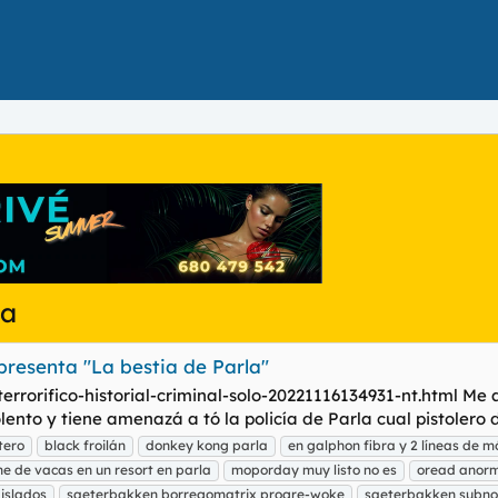
za
resenta "La bestia de Parla"
rrorifico-historial-criminal-solo-20221116134931-nt.html Me 
nto y tiene amenazá a tó la policía de Parla cual pistolero del
tero
black froilán
donkey kong parla
en galphon fibra y 2 líneas de mó
e de vacas en un resort en parla
moporday muy listo no es
oread anor
islados
saeterbakken borregomatrix progre-woke
saeterbakken subn