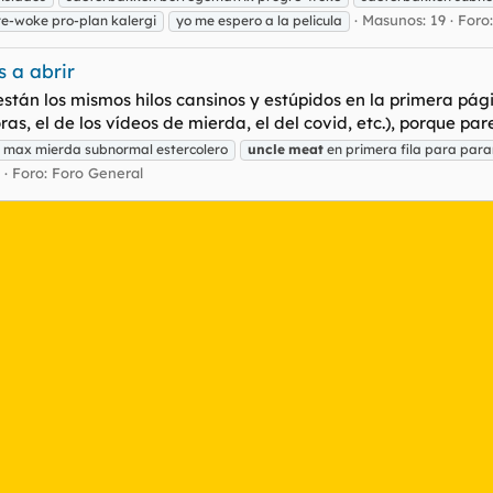
Masunos: 19
Foro
e-woke pro-plan kalergi
yo me espero a la pelicula
s a abrir
án los mismos hilos cansinos y estúpidos en la primera página
as, el de los vídeos de mierda, el del covid, etc.), porque par
max mierda subnormal estercolero
uncle
meat
en primera fila para par
Foro:
Foro General