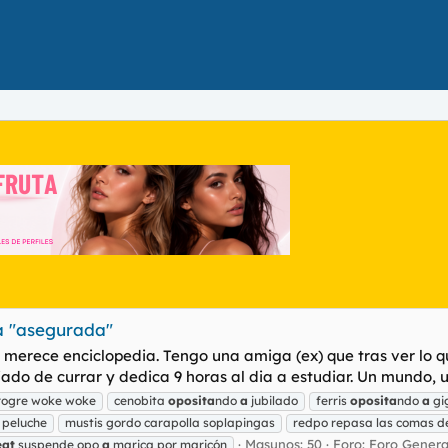
da "asegurada"
e merece enciclopedia. Tengo una amiga (ex) que tras ver lo 
jado de currar y dedica 9 horas al dia a estudiar. Un mundo, 
rogre woke woke
cenobita
oposita
ndo
a
jubilado
ferris
oposita
ndo
a
gi
 peluche
mustis gordo carapolla soplapingas
redpo repasa las comas 
Masunos: 50
Foro:
Foro Genera
at
suspende opo
a
marica por maricón