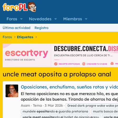
Foros
Novedades
Miembros
Última actividad
Registro
Foros
Etiquetas
uncle meat oposita a prolapso anal
Oposiciones, enchufismo, sueños rotos y vi
El tema oposiciones no es que merezca hilo, es qu
oposición de las buenas. Tirando de ahorros ha de
Asam
Tema
3 Mar 2026
0read dark progre woke woke p
mundele
oposita
ndo
a
guardia pretoriana
mustis basco de
uncle
meat
oposita
ndo
a
l ballet de giorgio
a
resu
uncle
me