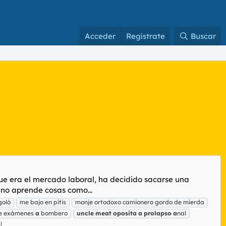
Acceder
Regístrate
Buscar
que era el mercado laboral, ha decidido sacarse una
uno aprende cosas como...
goló
me bajo en pitis
monje ortodoxo camionero gordo de mierda
de exámenes
a
bombero
uncle
meat
oposita
a
prolapso
a
nal
l