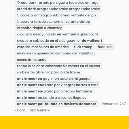
'0read dark tarado persigue a todo dios
en
tags
0read dark progre woke woke progre woke woke
1. cocreta antológico subnormal votante
de
l pp
1. cocreta tarado subnormal votante
de
l pp
cenobita rimjob a chomsky
croqueta
de
sayunando
en
ventanilla green card
croqueta sableado
en
el club gourmet
de
wallmart
estados masónicos
de
américa
fuck trump
fuck usa
mundele rompiendo la campana
de
filadelfia
neonazis llorando
redpo lo celebra colocando 52 comas
en
el balcón
sorbelefas abre hilo para arrastrarse
uncle
meat
en
gay interracial
en
milguoqui
uncle
meat
en
culado por 2 negros hartos a crac
uncle
meat
en
culado por 3 negros fentanilos
uncle
meat
pajeando a chicanos ilegales
Masunos: 247
uncle
meat
polifollado
en
desierto
de
sonora
Foro:
Foro General