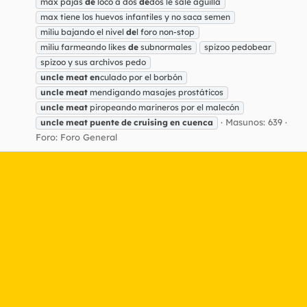
max pajas
de
loco a dos
de
dos le sale agüilla
max tiene los huevos infantiles y no saca semen
miliu bajando el nivel
de
l foro non-stop
miliu farmeando likes
de
subnormales
spizoo pedobear
spizoo y sus archivos pedo
uncle
meat
en
culado por el borbón
uncle
meat
mendigando masajes prostáticos
uncle
meat
piropeando marineros por el malecón
Masunos: 639
uncle
meat
puente
de
cruising
en
cuenca
Foro:
Foro General