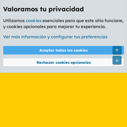
Valoramos tu privacidad
Utilizamos
cookies
esenciales para que este sitio funcione,
y cookies opcionales para mejorar tu experiencia.
Etiquetas
Ver más información y configurar tus preferencias
Cookies
PL OLDSTYLE AMARILLO
Cambiar fuente
Español (ES)
Arri
Aceptar todas las cookies
Contáctanos
Términos y reglas
Política de privacidad
Ayuda
R
Pie
S
Rechazar cookies opcionales
S
®
Community platform by XenForo
© 2010-2026 XenForo Ltd.