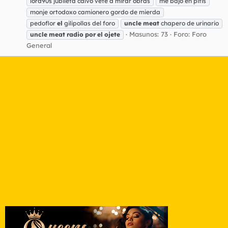
lord90s jubileta calvo vete a mirar obras
me bajo en pitis
monje ortodoxo camionero gordo de mierda
pedoflor
el
gilipollas del foro
uncle
meat
chapero de urinario
Masunos: 73
Foro:
Foro
uncle
meat
radio
por
el
ojete
General