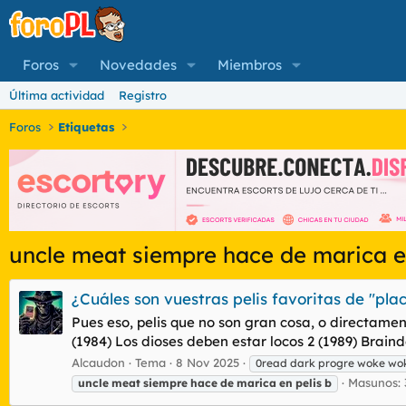
Foros
Novedades
Miembros
Última actividad
Registro
Foros
Etiquetas
uncle meat siempre hace de marica en
¿Cuáles son vuestras pelis favoritas de "pla
Pues eso, pelis que no son gran cosa, o directamen
(1984) Los dioses deben estar locos 2 (1989) Brain
Alcaudon
Tema
8 Nov 2025
0read dark progre woke wo
Masunos: 
uncle
meat
siempre
hace
de
marica
en
pelis
b