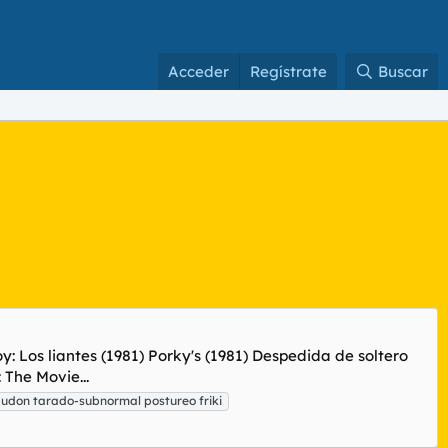
Acceder
Regístrate
Buscar
: Los liantes (1981) Porky's (1981) Despedida de soltero
 The Movie...
audon tarado-subnormal postureo friki