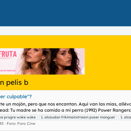
 pelis b
cer culpable"?
te un mojón, pero que nos encantan. Aquí van las mías, allévoy
dead: Tu madre se ha comido a mi perro (1992) Power Rangers:
ke progre woke woke
1. alcaudon frikimainstream poser monguer
1. alc
33
Foro:
Foro Cine