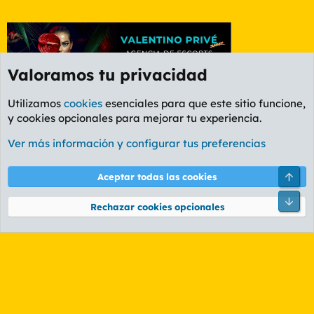
Valoramos tu privacidad
Utilizamos
cookies
esenciales para que este sitio funcione,
y cookies opcionales para mejorar tu experiencia.
Etiquetas
Ver más información y configurar tus preferencias
Cookies
PL OLDSTYLE AMARILLO
Cambiar fuente
Español (ES)
Arri
Aceptar todas las cookies
Contáctanos
Términos y reglas
Política de privacidad
Ayuda
R
Pie
S
Rechazar cookies opcionales
S
®
Community platform by XenForo
© 2010-2026 XenForo Ltd.