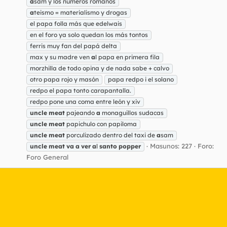
a
sam y los números romanos
a
teismo = materialismo y drogas
el papa folla más que edelwais
en el foro ya solo quedan los más tontos
ferris muy fan del papá delta
max y su madre ven
a
l papa en primera fila
morzhilla de todo opina y de nada sabe + calvo
otro papa rojo y masón
papa redpo i el solano
redpo el papa tonto carapantalla.
redpo pone una coma entre león y xiv
uncle
meat
pajeando
a
monaguillos sudacas
uncle
meat
papichulo con papiloma
uncle
meat
porculizado dentro del taxi de
a
sam
Masunos: 227
Foro:
uncle
meat
va
a
ver
a
l
santo
popper
Foro General