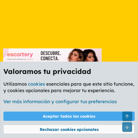
Valoramos tu privacidad
Utilizamos
cookies
esenciales para que este sitio funcione,
y cookies opcionales para mejorar tu experiencia.
Etiquetas
Ver más información y configurar tus preferencias
Cookies
PL OLDSTYLE AMARILLO
Cambiar fuente
Español (ES)
Arri
Aceptar todas las cookies
Contáctanos
Términos y reglas
Política de privacidad
Ayuda
R
Pie
S
Rechazar cookies opcionales
S
®
Community platform by XenForo
© 2010-2026 XenForo Ltd.