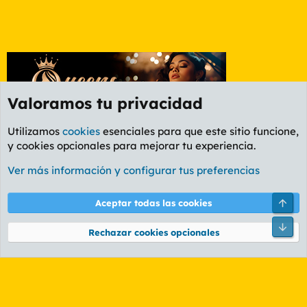
Valoramos tu privacidad
Utilizamos
cookies
esenciales para que este sitio funcione,
y cookies opcionales para mejorar tu experiencia.
Etiquetas
Ver más información y configurar tus preferencias
Cookies
PL OLDSTYLE AMARILLO
Cambiar fuente
Español (ES)
Arri
Aceptar todas las cookies
Contáctanos
Términos y reglas
Política de privacidad
Ayuda
R
Pie
S
Rechazar cookies opcionales
S
®
Community platform by XenForo
© 2010-2026 XenForo Ltd.