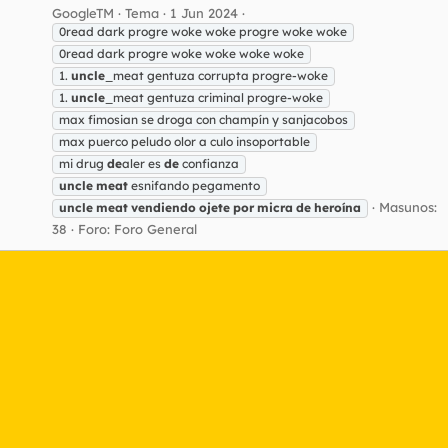
GoogleTM
Tema
1 Jun 2024
0read dark progre woke woke progre woke woke
0read dark progre woke woke woke woke
1.
uncle
_meat gentuza corrupta progre-woke
1.
uncle
_meat gentuza criminal progre-woke
max fimosian se droga con champín y sanjacobos
max puerco peludo olor a culo insoportable
mi drug
de
aler es
de
confianza
uncle
meat
esnifando pegamento
Masunos:
uncle
meat
vendiendo
ojete
por
micra
de
heroína
38
Foro:
Foro General