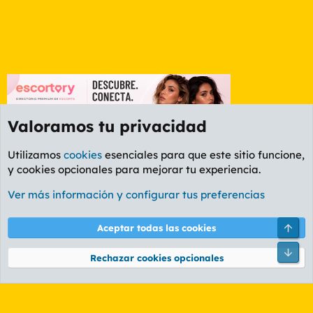
Valoramos tu privacidad
Utilizamos
cookies
esenciales para que este sitio funcione,
y cookies opcionales para mejorar tu experiencia.
Etiquetas
Ver más información y configurar tus preferencias
Cookies
PL OLDSTYLE AMARILLO
Cambiar fuente
Español (ES)
Arri
Aceptar todas las cookies
Contáctanos
Términos y reglas
Política de privacidad
Ayuda
R
Pie
S
Rechazar cookies opcionales
S
®
Community platform by XenForo
© 2010-2026 XenForo Ltd.