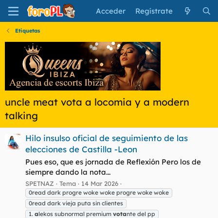
Acceder
Regístrate
Etiquetas
uncle meat vota a locomia y a modern
talking
Hilo insulso oficial de seguimiento de las
elecciones de Castilla -Leon
Pues eso, que es jornada de Reflexión Pero los de
siempre dando la nota...
SPETNAZ
Tema
14 Mar 2026
0read dark progre woke woke progre woke woke
0read dark vieja puta sin clientes
1.
a
lekos subnormal premium
vota
nte del pp