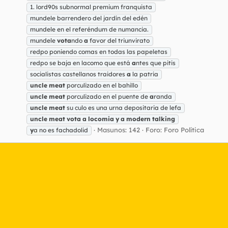
1. lord90s subnormal premium franquista
mundele barrendero del jardín del edén
mundele en el referéndum de numancia.
mundele
vota
ndo
a
favor del triunvirato
redpo poniendo comas en todas las papeletas
redpo se baja en lacomo que está
a
ntes que pitis
socialistas castellanos traidores
a
la patria
uncle
meat
porculizado en el bahillo
uncle
meat
porculizado en el puente de
a
randa
uncle
meat
su culo es una urna depositaria de lefa
uncle
meat
vota
a
locomia
y
a
modern
talking
Masunos: 142
Foro:
Foro Política
y
a no es fachadolid