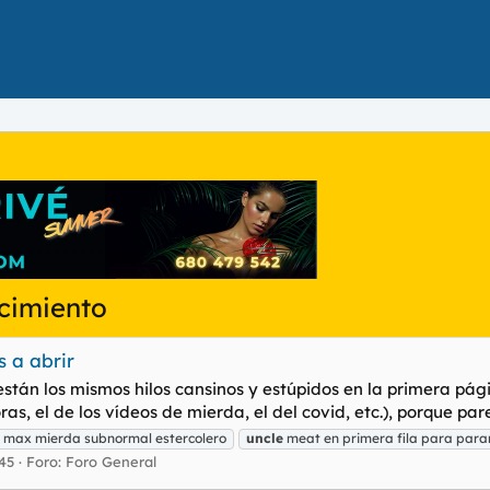
cimiento
s a abrir
án los mismos hilos cansinos y estúpidos en la primera página
as, el de los vídeos de mierda, el del covid, etc.), porque par
max mierda subnormal estercolero
uncle
meat en primera fila para par
45
Foro:
Foro General