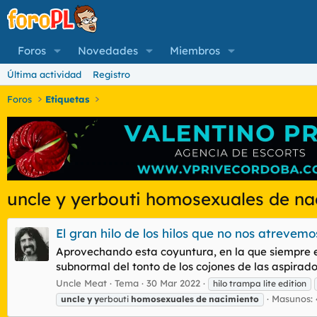
Foros
Novedades
Miembros
Última actividad
Registro
Foros
Etiquetas
uncle y yerbouti homosexuales de na
El gran hilo de los hilos que no nos atrevemo
Aprovechando esta coyuntura, en la que siempre est
subnormal del tonto de los cojones de las aspirador
Uncle Meat
Tema
30 Mar 2022
hilo trampa lite edition
Masunos: 
uncle
y
y
erbouti
homosexuales
de
nacimiento