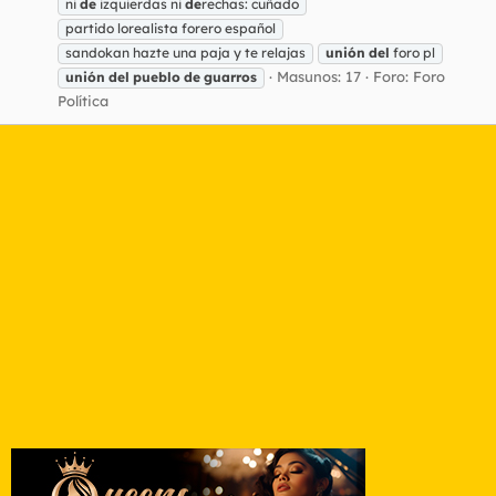
ni
de
izquierdas ni
de
rechas: cuñado
partido lorealista forero español
sandokan hazte una paja y te relajas
unión
del
foro pl
Masunos: 17
Foro:
Foro
unión
del
pueblo
de
guarros
Política