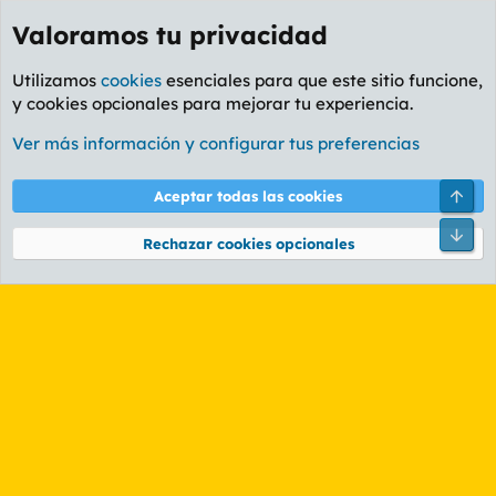
Valoramos tu privacidad
Utilizamos
cookies
esenciales para que este sitio funcione,
y cookies opcionales para mejorar tu experiencia.
Etiquetas
Ver más información y configurar tus preferencias
Cookies
PL OLDSTYLE AMARILLO
Cambiar fuente
Español (ES)
Arri
Aceptar todas las cookies
Contáctanos
Términos y reglas
Política de privacidad
Ayuda
R
Pie
S
Rechazar cookies opcionales
S
®
Community platform by XenForo
© 2010-2026 XenForo Ltd.