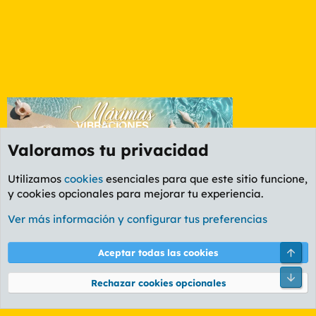
Valoramos tu privacidad
Utilizamos
cookies
esenciales para que este sitio funcione,
y cookies opcionales para mejorar tu experiencia.
Etiquetas
Ver más información y configurar tus preferencias
Cookies
PL OLDSTYLE AMARILLO
Cambiar fuente
Español (ES)
Arri
Aceptar todas las cookies
Contáctanos
Términos y reglas
Política de privacidad
Ayuda
R
Pie
S
Rechazar cookies opcionales
S
®
Community platform by XenForo
© 2010-2026 XenForo Ltd.