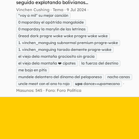
seguido explotando bolivianos...
Vinchen Cushing
Tema
9 Jul 2024
"voy a mil" su mejor canción
0 moporday el apátrida mongoloide
0 moporday la marylin de las letrinas
0read dark progre woke woke progre woke woke
1. vinchen_monguing subnormal premium progre-woke
1. vinchen_monguing tarado demente progre-woke
el viejo dela montaña graciosito sin gracia
el viejo dela montaña ❤️ cipotes
la fuerza del destino
me bajo en pitis
mundele delantero del dinamo del peloponeso
nacho canas
uncle meat con el ano to rojo
upa
dance>>upamecano
Masunos: 545
Foro:
Foro Política